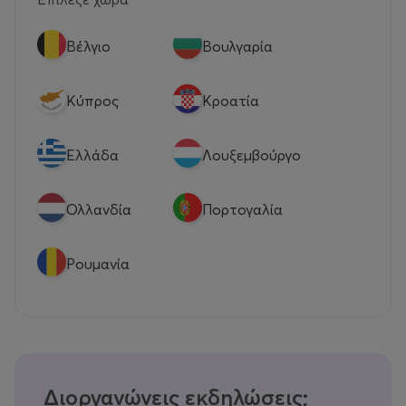
Βέλγιο
Βουλγαρία
Κύπρος
Κροατία
Eλλάδα
Λουξεμβούργο
Ολλανδία
Πορτογαλία
Ρουμανία
Διοργανώνεις εκδηλώσεις;