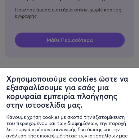
Πούλησε άμεσα εισιτήρια online, χωρίς κόστος
εγγραφής!
Χρησιμοποιούμε cookies ώστε να
εξασφαλίσουμε για εσάς μια
Πληροφορίες
κορυφαία εμπειρία πλοήγησης
Υποστήριξη
στην ιστοσελίδα μας.
Stay Connected
Κάνουμε χρήση cookies με σκοπό την εξατομίκευση
του περιεχομένου και των διαφημίσεων, την παροχή
λειτουργιών μέσων κοινωνικής δικτύωσης και την
ανάλυση της επισκεψιμότητας των ιστοσελίδων μας.
Mobile app