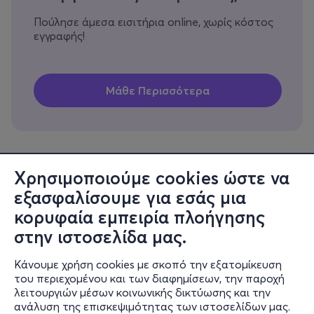
Πούλησε άμεσα εισιτήρια online, χωρίς κόστος
εγγραφής!
Χρησιμοποιούμε cookies ώστε να
εξασφαλίσουμε για εσάς μια
Πληροφορίες
κορυφαία εμπειρία πλοήγησης
Υποστήριξη
στην ιστοσελίδα μας.
Stay Connected
Κάνουμε χρήση cookies με σκοπό την εξατομίκευση
του περιεχομένου και των διαφημίσεων, την παροχή
λειτουργιών μέσων κοινωνικής δικτύωσης και την
ανάλυση της επισκεψιμότητας των ιστοσελίδων μας.
Mobile app