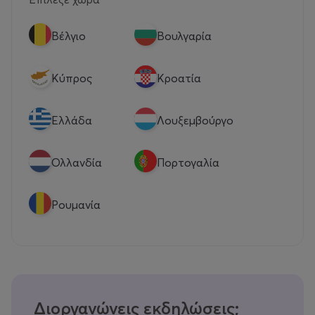
Βέλγιο
Βουλγαρία
Κύπρος
Κροατία
Eλλάδα
Λουξεμβούργο
Ολλανδία
Πορτογαλία
Ρουμανία
Διοργανώνεις εκδηλώσεις;