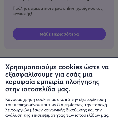
Πούλησε άμεσα εισιτήρια online, χωρίς κόστος
εγγραφής!
Χρησιμοποιούμε cookies ώστε να
εξασφαλίσουμε για εσάς μια
Πληροφορίες
κορυφαία εμπειρία πλοήγησης
Υποστήριξη
στην ιστοσελίδα μας.
Stay Connected
Κάνουμε χρήση cookies με σκοπό την εξατομίκευση
του περιεχομένου και των διαφημίσεων, την παροχή
λειτουργιών μέσων κοινωνικής δικτύωσης και την
ανάλυση της επισκεψιμότητας των ιστοσελίδων μας.
Mobile app