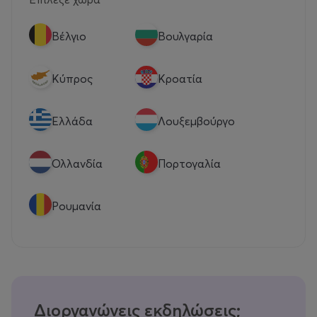
Βέλγιο
Βουλγαρία
Κύπρος
Κροατία
Eλλάδα
Λουξεμβούργο
Ολλανδία
Πορτογαλία
Ρουμανία
Διοργανώνεις εκδηλώσεις;