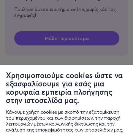
Πούλησε άμεσα εισιτήρια online, χωρίς κόστος
εγγραφής!
Χρησιμοποιούμε cookies ώστε να
εξασφαλίσουμε για εσάς μια
Πληροφορίες
κορυφαία εμπειρία πλοήγησης
Υποστήριξη
στην ιστοσελίδα μας.
Stay Connected
Κάνουμε χρήση cookies με σκοπό την εξατομίκευση
του περιεχομένου και των διαφημίσεων, την παροχή
λειτουργιών μέσων κοινωνικής δικτύωσης και την
ανάλυση της επισκεψιμότητας των ιστοσελίδων μας.
Mobile app