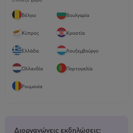
Βέλγιο
Βουλγαρία
Κύπρος
Κροατία
Eλλάδα
Λουξεμβούργο
Ολλανδία
Πορτογαλία
Ρουμανία
Διοργανώνεις εκδηλώσεις;