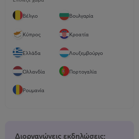
Βέλγιο
Βουλγαρία
Κύπρος
Κροατία
Eλλάδα
Λουξεμβούργο
Ολλανδία
Πορτογαλία
Ρουμανία
Διοργανώνεις εκδηλώσεις;