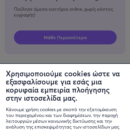
Πούλησε άμεσα εισιτήρια online, χωρίς κόστος
εγγραφής!
Χρησιμοποιούμε cookies ώστε να
εξασφαλίσουμε για εσάς μια
Πληροφορίες
κορυφαία εμπειρία πλοήγησης
Υποστήριξη
στην ιστοσελίδα μας.
Stay Connected
Κάνουμε χρήση cookies με σκοπό την εξατομίκευση
του περιεχομένου και των διαφημίσεων, την παροχή
λειτουργιών μέσων κοινωνικής δικτύωσης και την
ανάλυση της επισκεψιμότητας των ιστοσελίδων μας.
Mobile app