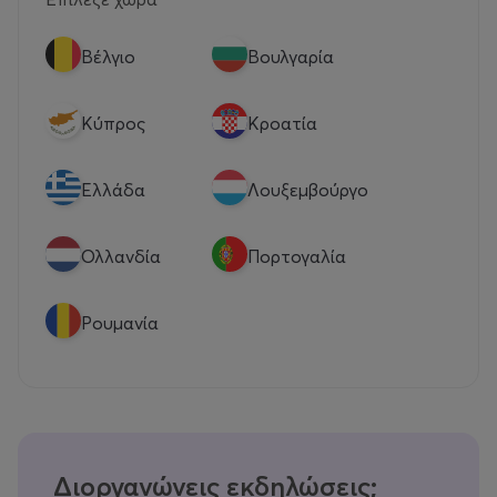
Βέλγιο
Βουλγαρία
Κύπρος
Κροατία
Eλλάδα
Λουξεμβούργο
Ολλανδία
Πορτογαλία
Ρουμανία
Διοργανώνεις εκδηλώσεις;