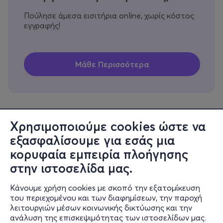
Πούλησε άμεσα εισιτήρια online, χωρίς κόστος
εγγραφής!
Χρησιμοποιούμε cookies ώστε να
εξασφαλίσουμε για εσάς μια
Πληροφορίες
κορυφαία εμπειρία πλοήγησης
Υποστήριξη
στην ιστοσελίδα μας.
Stay Connected
Κάνουμε χρήση cookies με σκοπό την εξατομίκευση
του περιεχομένου και των διαφημίσεων, την παροχή
λειτουργιών μέσων κοινωνικής δικτύωσης και την
ανάλυση της επισκεψιμότητας των ιστοσελίδων μας.
Mobile app