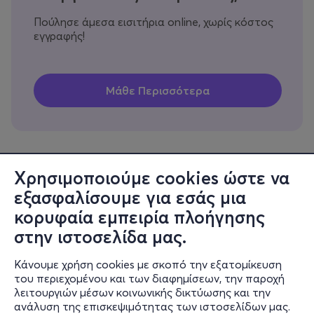
Πούλησε άμεσα εισιτήρια online, χωρίς κόστος
εγγραφής!
Χρησιμοποιούμε cookies ώστε να
εξασφαλίσουμε για εσάς μια
Πληροφορίες
κορυφαία εμπειρία πλοήγησης
Υποστήριξη
στην ιστοσελίδα μας.
Stay Connected
Κάνουμε χρήση cookies με σκοπό την εξατομίκευση
του περιεχομένου και των διαφημίσεων, την παροχή
λειτουργιών μέσων κοινωνικής δικτύωσης και την
ανάλυση της επισκεψιμότητας των ιστοσελίδων μας.
Mobile app