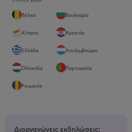
Βέλγιο
Βουλγαρία
Κύπρος
Κροατία
Eλλάδα
Λουξεμβούργο
Ολλανδία
Πορτογαλία
Ρουμανία
Διοργανώνεις εκδηλώσεις;