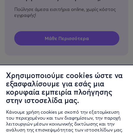
Πούλησε άμεσα εισιτήρια online, χωρίς κόστος
εγγραφής!
Χρησιμοποιούμε cookies ώστε να
εξασφαλίσουμε για εσάς μια
Πληροφορίες
κορυφαία εμπειρία πλοήγησης
Υποστήριξη
στην ιστοσελίδα μας.
Stay Connected
Κάνουμε χρήση cookies με σκοπό την εξατομίκευση
του περιεχομένου και των διαφημίσεων, την παροχή
λειτουργιών μέσων κοινωνικής δικτύωσης και την
ανάλυση της επισκεψιμότητας των ιστοσελίδων μας.
Mobile app