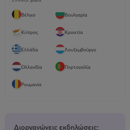
Βέλγιο
Βουλγαρία
Κύπρος
Κροατία
Eλλάδα
Λουξεμβούργο
Ολλανδία
Πορτογαλία
Ρουμανία
Διοργανώνεις εκδηλώσεις;