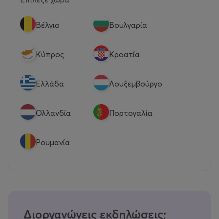
Βέλγιο
Βουλγαρία
Κύπρος
Κροατία
Eλλάδα
Λουξεμβούργο
Ολλανδία
Πορτογαλία
Ρουμανία
Διοργανώνεις εκδηλώσεις;