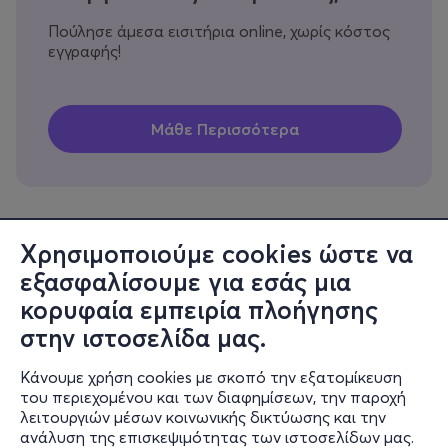
Πούλησε άμεσα εισιτήρια online, χωρίς κόστος
εγγραφής!
Χρησιμοποιούμε cookies ώστε να
εξασφαλίσουμε για εσάς μια
Πληροφορίες
κορυφαία εμπειρία πλοήγησης
Υποστήριξη
στην ιστοσελίδα μας.
Stay Connected
Κάνουμε χρήση cookies με σκοπό την εξατομίκευση
του περιεχομένου και των διαφημίσεων, την παροχή
λειτουργιών μέσων κοινωνικής δικτύωσης και την
ανάλυση της επισκεψιμότητας των ιστοσελίδων μας.
Mobile app