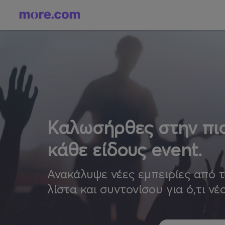
Καλωσήρθες στην πιο
κάθε είδους event.
Ανακάλυψε νέες εμπειρίες από 
λίστα και συντονίσου για ό,τι νέ