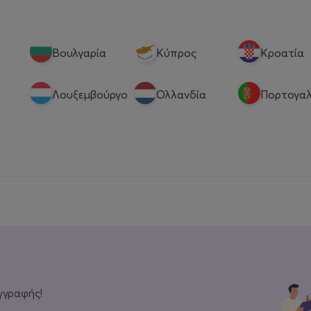
Βουλγαρία
Κύπρος
Κροατία
Λουξεμβούργο
Ολλανδία
Πορτογαλ
γγραφής!