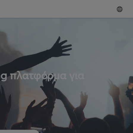
ng πλατφόρμα για
ω