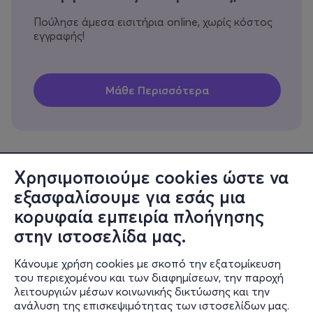
Πούλησε άμεσα εισιτήρια online, χωρίς κόστος
εγγραφής!
Χρησιμοποιούμε cookies ώστε να
εξασφαλίσουμε για εσάς μια
Πληροφορίες
κορυφαία εμπειρία πλοήγησης
Υποστήριξη
στην ιστοσελίδα μας.
Stay Connected
Κάνουμε χρήση cookies με σκοπό την εξατομίκευση
του περιεχομένου και των διαφημίσεων, την παροχή
λειτουργιών μέσων κοινωνικής δικτύωσης και την
ανάλυση της επισκεψιμότητας των ιστοσελίδων μας.
Mobile app