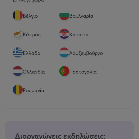
Βέλγιο
Βουλγαρία
Κύπρος
Κροατία
Eλλάδα
Λουξεμβούργο
Ολλανδία
Πορτογαλία
Ρουμανία
Διοργανώνεις εκδηλώσεις;