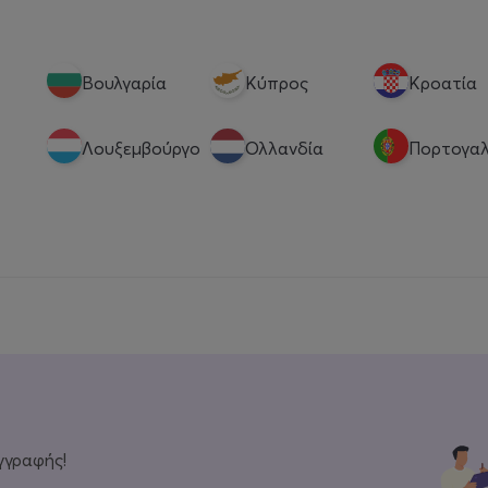
Βουλγαρία
Κύπρος
Κροατία
Λουξεμβούργο
Ολλανδία
Πορτογαλ
γγραφής!