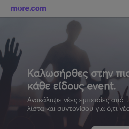
Καλωσήρθες στην πιο
κάθε είδους event.
Ανακάλυψε νέες εμπειρίες από 
λίστα και συντονίσου για ό,τι νέ