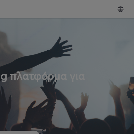
ng πλατφόρμα για
ω