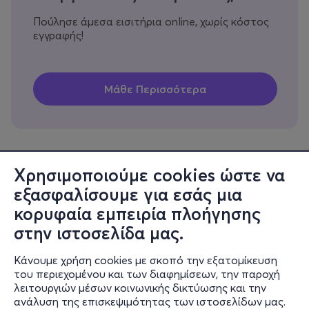
Πούλησε άμεσα εισιτήρια online, χωρίς κόστος
εγγραφής!
Χρησιμοποιούμε cookies ώστε να
εξασφαλίσουμε για εσάς μια
Πληροφορίες
κορυφαία εμπειρία πλοήγησης
Υποστήριξη
στην ιστοσελίδα μας.
Stay Connected
Κάνουμε χρήση cookies με σκοπό την εξατομίκευση
του περιεχομένου και των διαφημίσεων, την παροχή
λειτουργιών μέσων κοινωνικής δικτύωσης και την
ανάλυση της επισκεψιμότητας των ιστοσελίδων μας.
Mobile app