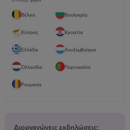
Βέλγιο
Βουλγαρία
Κύπρος
Κροατία
Eλλάδα
Λουξεμβούργο
Ολλανδία
Πορτογαλία
Ρουμανία
Διοργανώνεις εκδηλώσεις;