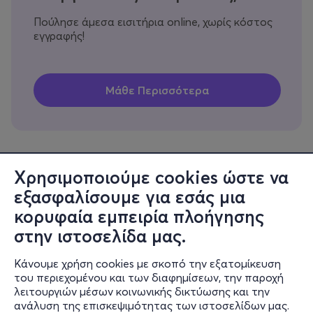
Πούλησε άμεσα εισιτήρια online, χωρίς κόστος
εγγραφής!
Χρησιμοποιούμε cookies ώστε να
εξασφαλίσουμε για εσάς μια
Πληροφορίες
κορυφαία εμπειρία πλοήγησης
Υποστήριξη
στην ιστοσελίδα μας.
Stay Connected
Κάνουμε χρήση cookies με σκοπό την εξατομίκευση
του περιεχομένου και των διαφημίσεων, την παροχή
λειτουργιών μέσων κοινωνικής δικτύωσης και την
ανάλυση της επισκεψιμότητας των ιστοσελίδων μας.
Mobile app