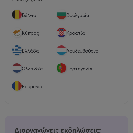
Βέλγιο
Βουλγαρία
Κύπρος
Κροατία
Eλλάδα
Λουξεμβούργο
Ολλανδία
Πορτογαλία
Ρουμανία
Διοργανώνεις εκδηλώσεις;