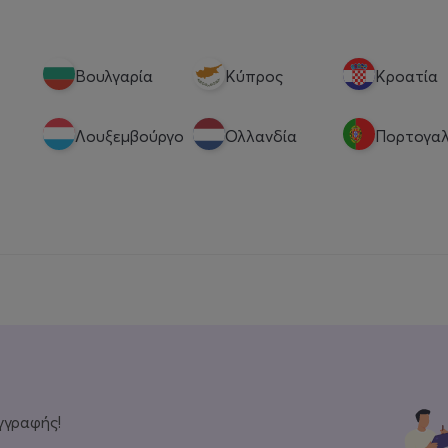
Βουλγαρία
Κύπρος
Κροατία
Λουξεμβούργο
Ολλανδία
Πορτογαλ
γγραφής!