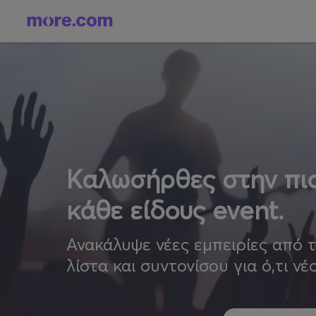
Καλωσήρθες στην πιο
κάθε είδους event.
Ανακάλυψε νέες εμπειρίες από 
λίστα και συντονίσου για ό,τι νέ