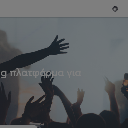
ng πλατφόρμα για
ω