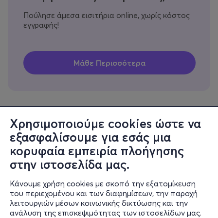
Πούλησε άμεσα εισιτήρια online, χωρίς κόστος
εγγραφής!
Χρησιμοποιούμε cookies ώστε να
εξασφαλίσουμε για εσάς μια
Πληροφορίες
κορυφαία εμπειρία πλοήγησης
Υποστήριξη
στην ιστοσελίδα μας.
Stay Connected
Κάνουμε χρήση cookies με σκοπό την εξατομίκευση
του περιεχομένου και των διαφημίσεων, την παροχή
λειτουργιών μέσων κοινωνικής δικτύωσης και την
ανάλυση της επισκεψιμότητας των ιστοσελίδων μας.
Mobile app