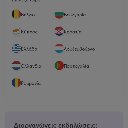
Βέλγιο
Βουλγαρία
Κύπρος
Κροατία
Eλλάδα
Λουξεμβούργο
Ολλανδία
Πορτογαλία
Ρουμανία
Διοργανώνεις εκδηλώσεις;