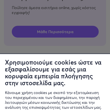
Πούλησε άμεσα εισιτήρια online, χωρίς κόστος
εγγραφής!
Χρησιμοποιούμε cookies ώστε να
εξασφαλίσουμε για εσάς μια
Πληροφορίες
κορυφαία εμπειρία πλοήγησης
Υποστήριξη
στην ιστοσελίδα μας.
Stay Connected
Κάνουμε χρήση cookies με σκοπό την εξατομίκευση
του περιεχομένου και των διαφημίσεων, την παροχή
λειτουργιών μέσων κοινωνικής δικτύωσης και την
ανάλυση της επισκεψιμότητας των ιστοσελίδων μας.
Mobile app