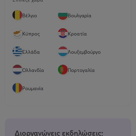
Βέλγιο
Βουλγαρία
Κύπρος
Κροατία
Eλλάδα
Λουξεμβούργο
Ολλανδία
Πορτογαλία
Ρουμανία
Διοργανώνεις εκδηλώσεις;