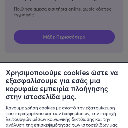
Πούλησε άμεσα εισιτήρια online, χωρίς κόστος
εγγραφής!
Χρησιμοποιούμε cookies ώστε να
εξασφαλίσουμε για εσάς μια
Πληροφορίες
κορυφαία εμπειρία πλοήγησης
Υποστήριξη
στην ιστοσελίδα μας.
Stay Connected
Κάνουμε χρήση cookies με σκοπό την εξατομίκευση
του περιεχομένου και των διαφημίσεων, την παροχή
λειτουργιών μέσων κοινωνικής δικτύωσης και την
ανάλυση της επισκεψιμότητας των ιστοσελίδων μας.
Mobile app