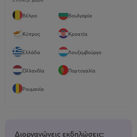
Βέλγιο
Βουλγαρία
Κύπρος
Κροατία
Eλλάδα
Λουξεμβούργο
Ολλανδία
Πορτογαλία
Ρουμανία
Διοργανώνεις εκδηλώσεις;