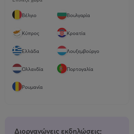
Βέλγιο
Βουλγαρία
Κύπρος
Κροατία
Eλλάδα
Λουξεμβούργο
Ολλανδία
Πορτογαλία
Ρουμανία
Διοργανώνεις εκδηλώσεις;