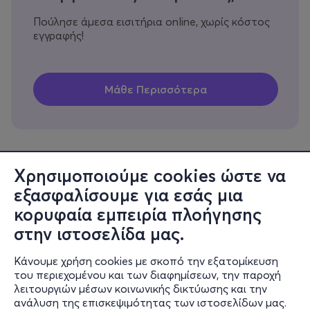
Πούλησε άμεσα εισιτήρια online, χωρίς κόστος
εγγραφής!
Χρησιμοποιούμε cookies ώστε να
εξασφαλίσουμε για εσάς μια
Πληροφορίες
κορυφαία εμπειρία πλοήγησης
Υποστήριξη
στην ιστοσελίδα μας.
Stay Connected
Κάνουμε χρήση cookies με σκοπό την εξατομίκευση
του περιεχομένου και των διαφημίσεων, την παροχή
λειτουργιών μέσων κοινωνικής δικτύωσης και την
ανάλυση της επισκεψιμότητας των ιστοσελίδων μας.
Mobile app