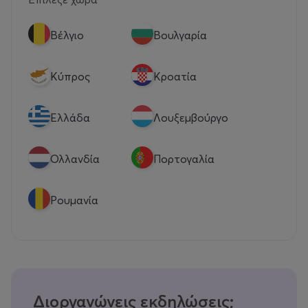
Βέλγιο
Βουλγαρία
Κύπρος
Κροατία
Eλλάδα
Λουξεμβούργο
Ολλανδία
Πορτογαλία
Ρουμανία
Διοργανώνεις εκδηλώσεις;