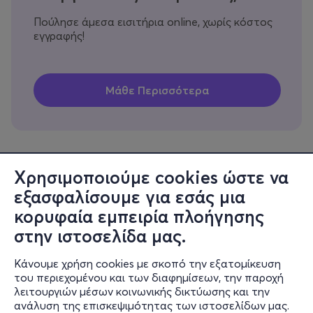
Πούλησε άμεσα εισιτήρια online, χωρίς κόστος
εγγραφής!
Χρησιμοποιούμε cookies ώστε να
εξασφαλίσουμε για εσάς μια
Πληροφορίες
κορυφαία εμπειρία πλοήγησης
Υποστήριξη
στην ιστοσελίδα μας.
Stay Connected
Κάνουμε χρήση cookies με σκοπό την εξατομίκευση
του περιεχομένου και των διαφημίσεων, την παροχή
λειτουργιών μέσων κοινωνικής δικτύωσης και την
ανάλυση της επισκεψιμότητας των ιστοσελίδων μας.
Mobile app