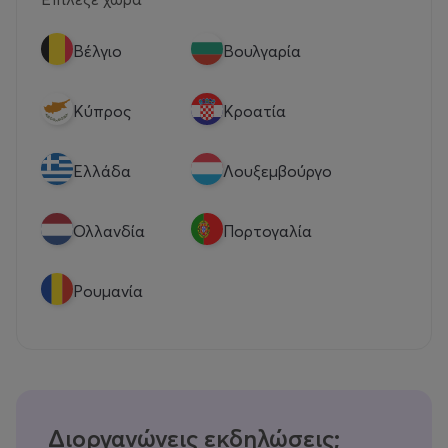
Βέλγιο
Βουλγαρία
Κύπρος
Κροατία
Eλλάδα
Λουξεμβούργο
Ολλανδία
Πορτογαλία
Ρουμανία
Διοργανώνεις εκδηλώσεις;