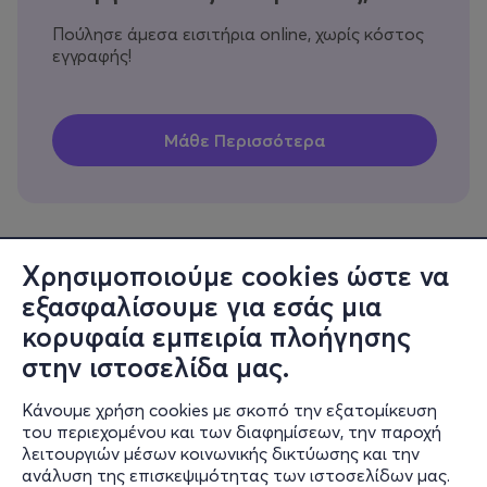
Πούλησε άμεσα εισιτήρια online, χωρίς κόστος
εγγραφής!
Χρησιμοποιούμε cookies ώστε να
εξασφαλίσουμε για εσάς μια
Πληροφορίες
κορυφαία εμπειρία πλοήγησης
Υποστήριξη
στην ιστοσελίδα μας.
Stay Connected
Κάνουμε χρήση cookies με σκοπό την εξατομίκευση
του περιεχομένου και των διαφημίσεων, την παροχή
λειτουργιών μέσων κοινωνικής δικτύωσης και την
ανάλυση της επισκεψιμότητας των ιστοσελίδων μας.
Mobile app