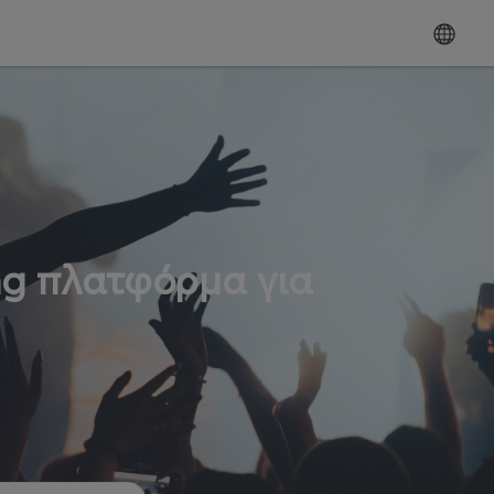
ng πλατφόρμα για
ω