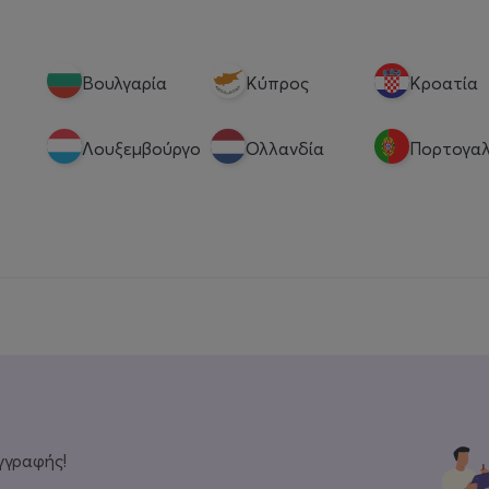
Βουλγαρία
Κύπρος
Κροατία
Λουξεμβούργο
Ολλανδία
Πορτογαλ
γγραφής!