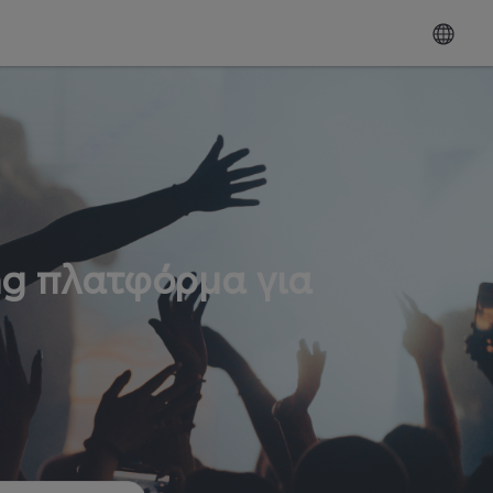
ng πλατφόρμα για
ω