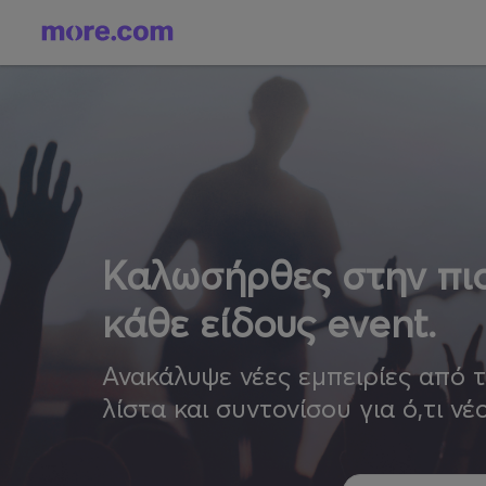
Καλωσήρθες στην πιο
κάθε είδους event.
Ανακάλυψε νέες εμπειρίες από 
λίστα και συντονίσου για ό,τι νέ