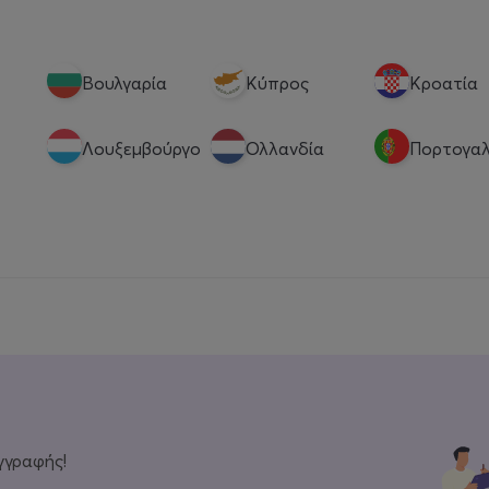
Βουλγαρία
Κύπρος
Κροατία
Λουξεμβούργο
Ολλανδία
Πορτογαλ
γγραφής!