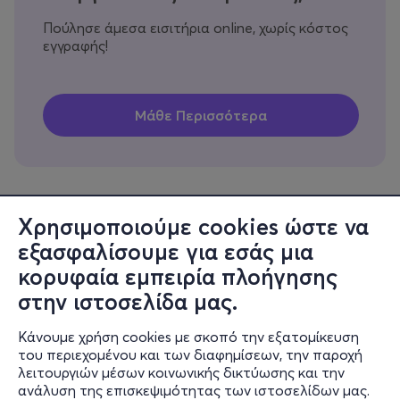
Πούλησε άμεσα εισιτήρια online, χωρίς κόστος
εγγραφής!
Χρησιμοποιούμε cookies ώστε να
εξασφαλίσουμε για εσάς μια
Πληροφορίες
κορυφαία εμπειρία πλοήγησης
Υποστήριξη
στην ιστοσελίδα μας.
Stay Connected
Κάνουμε χρήση cookies με σκοπό την εξατομίκευση
του περιεχομένου και των διαφημίσεων, την παροχή
λειτουργιών μέσων κοινωνικής δικτύωσης και την
ανάλυση της επισκεψιμότητας των ιστοσελίδων μας.
Mobile app