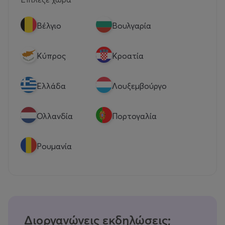
Βέλγιο
Βουλγαρία
Κύπρος
Κροατία
Eλλάδα
Λουξεμβούργο
Ολλανδία
Πορτογαλία
Ρουμανία
Διοργανώνεις εκδηλώσεις;