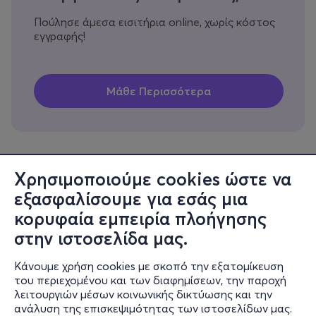
Πούλησε άμεσα εισιτήρια online, χωρίς κόστος
εγγραφής!
Χρησιμοποιούμε cookies ώστε να
εξασφαλίσουμε για εσάς μια
Πληροφορίες
κορυφαία εμπειρία πλοήγησης
Υποστήριξη
στην ιστοσελίδα μας.
Stay Connected
Κάνουμε χρήση cookies με σκοπό την εξατομίκευση
του περιεχομένου και των διαφημίσεων, την παροχή
λειτουργιών μέσων κοινωνικής δικτύωσης και την
ανάλυση της επισκεψιμότητας των ιστοσελίδων μας.
Mobile app