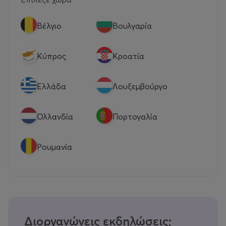
Βέλγιο
Βουλγαρία
Κύπρος
Κροατία
Eλλάδα
Λουξεμβούργο
Ολλανδία
Πορτογαλία
Ρουμανία
Διοργανώνεις εκδηλώσεις;