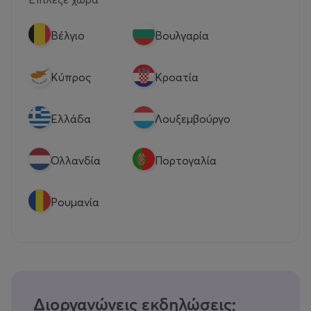
Βέλγιο
Βουλγαρία
Κύπρος
Κροατία
Eλλάδα
Λουξεμβούργο
Ολλανδία
Πορτογαλία
Ρουμανία
Διοργανώνεις εκδηλώσεις;