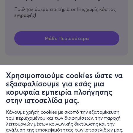
Πούλησε άμεσα εισιτήρια online, χωρίς κόστος
εγγραφής!
Χρησιμοποιούμε cookies ώστε να
εξασφαλίσουμε για εσάς μια
Πληροφορίες
κορυφαία εμπειρία πλοήγησης
Υποστήριξη
στην ιστοσελίδα μας.
Stay Connected
Κάνουμε χρήση cookies με σκοπό την εξατομίκευση
του περιεχομένου και των διαφημίσεων, την παροχή
λειτουργιών μέσων κοινωνικής δικτύωσης και την
ανάλυση της επισκεψιμότητας των ιστοσελίδων μας.
Mobile app