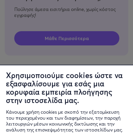
Πούλησε άμεσα εισιτήρια online, χωρίς κόστος
εγγραφής!
Χρησιμοποιούμε cookies ώστε να
εξασφαλίσουμε για εσάς μια
Πληροφορίες
κορυφαία εμπειρία πλοήγησης
Υποστήριξη
στην ιστοσελίδα μας.
Stay Connected
Κάνουμε χρήση cookies με σκοπό την εξατομίκευση
του περιεχομένου και των διαφημίσεων, την παροχή
λειτουργιών μέσων κοινωνικής δικτύωσης και την
ανάλυση της επισκεψιμότητας των ιστοσελίδων μας.
Mobile app