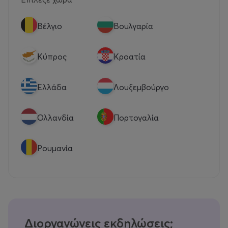
Βέλγιο
Βουλγαρία
Κύπρος
Κροατία
Eλλάδα
Λουξεμβούργο
Ολλανδία
Πορτογαλία
Ρουμανία
Διοργανώνεις εκδηλώσεις;