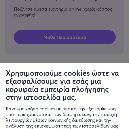
Πούλησε άμεσα εισιτήρια online, χωρίς κόστος
εγγραφής!
Χρησιμοποιούμε cookies ώστε να
εξασφαλίσουμε για εσάς μια
Πληροφορίες
κορυφαία εμπειρία πλοήγησης
Υποστήριξη
στην ιστοσελίδα μας.
Stay Connected
Κάνουμε χρήση cookies με σκοπό την εξατομίκευση
του περιεχομένου και των διαφημίσεων, την παροχή
λειτουργιών μέσων κοινωνικής δικτύωσης και την
ανάλυση της επισκεψιμότητας των ιστοσελίδων μας.
Mobile app