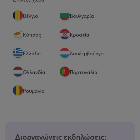
Βέλγιο
Βουλγαρία
Κύπρος
Κροατία
Eλλάδα
Λουξεμβούργο
Ολλανδία
Πορτογαλία
Ρουμανία
Διοργανώνεις εκδηλώσεις;