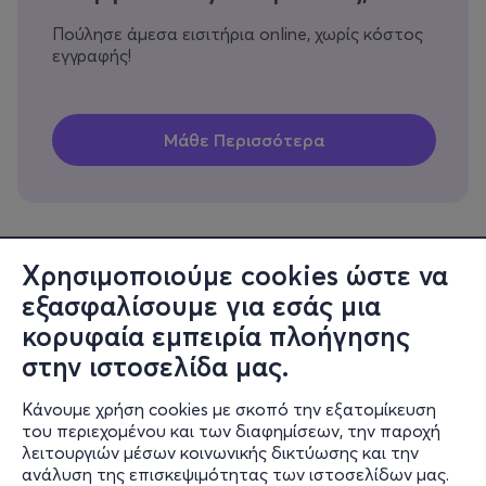
Πούλησε άμεσα εισιτήρια online, χωρίς κόστος
εγγραφής!
Χρησιμοποιούμε cookies ώστε να
εξασφαλίσουμε για εσάς μια
Πληροφορίες
κορυφαία εμπειρία πλοήγησης
Υποστήριξη
στην ιστοσελίδα μας.
Stay Connected
Κάνουμε χρήση cookies με σκοπό την εξατομίκευση
του περιεχομένου και των διαφημίσεων, την παροχή
λειτουργιών μέσων κοινωνικής δικτύωσης και την
ανάλυση της επισκεψιμότητας των ιστοσελίδων μας.
Mobile app