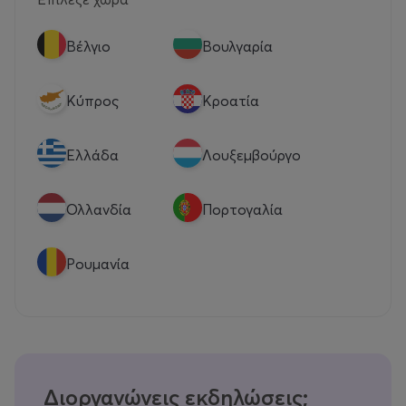
Βέλγιο
Βουλγαρία
Κύπρος
Κροατία
Eλλάδα
Λουξεμβούργο
Ολλανδία
Πορτογαλία
Ρουμανία
Διοργανώνεις εκδηλώσεις;