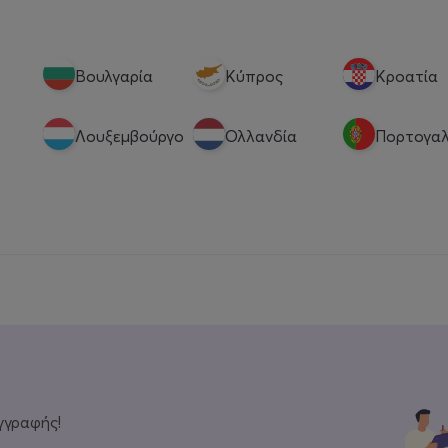
Βουλγαρία
Κύπρος
Κροατία
Λουξεμβούργο
Ολλανδία
Πορτογαλ
γγραφής!