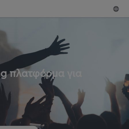
ng πλατφόρμα για
ω