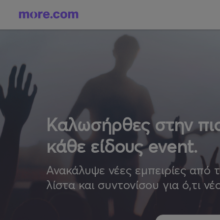
Καλωσήρθες στην πιο
κάθε είδους event.
Ανακάλυψε νέες εμπειρίες από 
λίστα και συντονίσου για ό,τι νέ