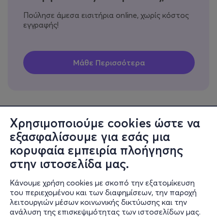
Πούλησε άμεσα εισιτήρια online, χωρίς κόστος
εγγραφής!
Χρησιμοποιούμε cookies ώστε να
εξασφαλίσουμε για εσάς μια
Πληροφορίες
κορυφαία εμπειρία πλοήγησης
Υποστήριξη
στην ιστοσελίδα μας.
Stay Connected
Κάνουμε χρήση cookies με σκοπό την εξατομίκευση
του περιεχομένου και των διαφημίσεων, την παροχή
λειτουργιών μέσων κοινωνικής δικτύωσης και την
ανάλυση της επισκεψιμότητας των ιστοσελίδων μας.
Mobile app