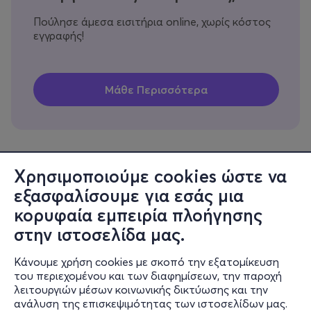
Πούλησε άμεσα εισιτήρια online, χωρίς κόστος
εγγραφής!
Χρησιμοποιούμε cookies ώστε να
εξασφαλίσουμε για εσάς μια
Πληροφορίες
κορυφαία εμπειρία πλοήγησης
Υποστήριξη
στην ιστοσελίδα μας.
Stay Connected
Κάνουμε χρήση cookies με σκοπό την εξατομίκευση
του περιεχομένου και των διαφημίσεων, την παροχή
λειτουργιών μέσων κοινωνικής δικτύωσης και την
ανάλυση της επισκεψιμότητας των ιστοσελίδων μας.
Mobile app