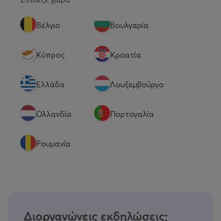
Βέλγιο
Βουλγαρία
Κύπρος
Κροατία
Eλλάδα
Λουξεμβούργο
Ολλανδία
Πορτογαλία
Ρουμανία
Διοργανώνεις εκδηλώσεις;