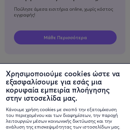
Πούλησε άμεσα εισιτήρια online, χωρίς κόστος
εγγραφής!
Χρησιμοποιούμε cookies ώστε να
εξασφαλίσουμε για εσάς μια
Πληροφορίες
κορυφαία εμπειρία πλοήγησης
Υποστήριξη
στην ιστοσελίδα μας.
Stay Connected
Κάνουμε χρήση cookies με σκοπό την εξατομίκευση
του περιεχομένου και των διαφημίσεων, την παροχή
λειτουργιών μέσων κοινωνικής δικτύωσης και την
ανάλυση της επισκεψιμότητας των ιστοσελίδων μας.
Mobile app