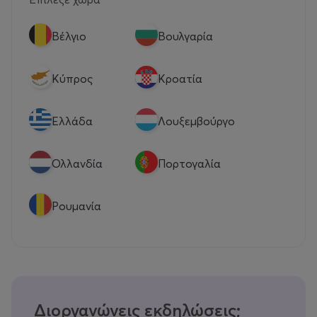
Βέλγιο
Βουλγαρία
Κύπρος
Κροατία
Eλλάδα
Λουξεμβούργο
Ολλανδία
Πορτογαλία
Ρουμανία
Διοργανώνεις εκδηλώσεις;