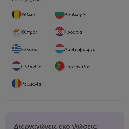
Βέλγιο
Βουλγαρία
Κύπρος
Κροατία
Eλλάδα
Λουξεμβούργο
Ολλανδία
Πορτογαλία
Ρουμανία
Διοργανώνεις εκδηλώσεις;