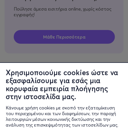
Πούλησε άμεσα εισιτήρια online, χωρίς κόστος
εγγραφής!
Χρησιμοποιούμε cookies ώστε να
εξασφαλίσουμε για εσάς μια
Πληροφορίες
κορυφαία εμπειρία πλοήγησης
Υποστήριξη
στην ιστοσελίδα μας.
Stay Connected
Κάνουμε χρήση cookies με σκοπό την εξατομίκευση
του περιεχομένου και των διαφημίσεων, την παροχή
λειτουργιών μέσων κοινωνικής δικτύωσης και την
ανάλυση της επισκεψιμότητας των ιστοσελίδων μας.
Mobile app