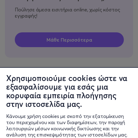
Πούλησε άμεσα εισιτήρια online, χωρίς κόστος
εγγραφής!
Χρησιμοποιούμε cookies ώστε να
εξασφαλίσουμε για εσάς μια
Πληροφορίες
κορυφαία εμπειρία πλοήγησης
Υποστήριξη
στην ιστοσελίδα μας.
Stay Connected
Κάνουμε χρήση cookies με σκοπό την εξατομίκευση
του περιεχομένου και των διαφημίσεων, την παροχή
λειτουργιών μέσων κοινωνικής δικτύωσης και την
ανάλυση της επισκεψιμότητας των ιστοσελίδων μας.
Mobile app