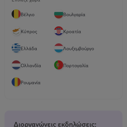
Βέλγιο
Βουλγαρία
Κύπρος
Κροατία
Eλλάδα
Λουξεμβούργο
Ολλανδία
Πορτογαλία
Ρουμανία
Διοργανώνεις εκδηλώσεις;