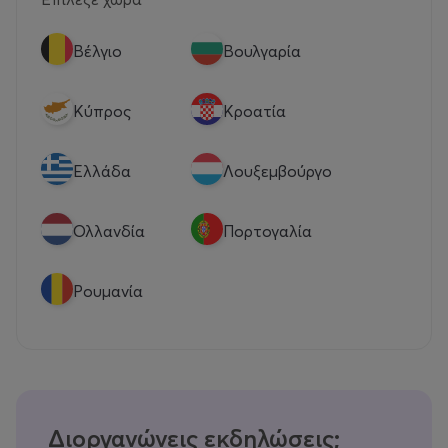
Βέλγιο
Βουλγαρία
Κύπρος
Κροατία
Eλλάδα
Λουξεμβούργο
Ολλανδία
Πορτογαλία
Ρουμανία
Διοργανώνεις εκδηλώσεις;