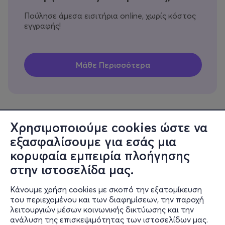
Πούλησε άμεσα εισιτήρια online, χωρίς κόστος
εγγραφής!
Χρησιμοποιούμε cookies ώστε να
εξασφαλίσουμε για εσάς μια
Πληροφορίες
κορυφαία εμπειρία πλοήγησης
Υποστήριξη
στην ιστοσελίδα μας.
Stay Connected
Κάνουμε χρήση cookies με σκοπό την εξατομίκευση
του περιεχομένου και των διαφημίσεων, την παροχή
λειτουργιών μέσων κοινωνικής δικτύωσης και την
ανάλυση της επισκεψιμότητας των ιστοσελίδων μας.
Mobile app