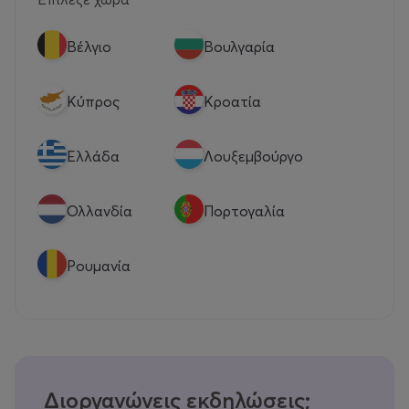
Βέλγιο
Βουλγαρία
Κύπρος
Κροατία
Eλλάδα
Λουξεμβούργο
Ολλανδία
Πορτογαλία
Ρουμανία
Διοργανώνεις εκδηλώσεις;