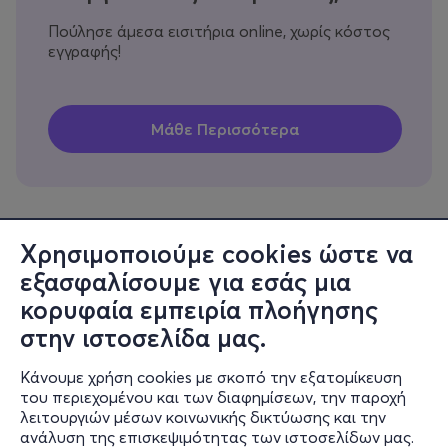
Πούλησε άμεσα εισιτήρια online, χωρίς κόστος
εγγραφής!
Χρησιμοποιούμε cookies ώστε να
εξασφαλίσουμε για εσάς μια
Πληροφορίες
κορυφαία εμπειρία πλοήγησης
Υποστήριξη
στην ιστοσελίδα μας.
Stay Connected
Κάνουμε χρήση cookies με σκοπό την εξατομίκευση
του περιεχομένου και των διαφημίσεων, την παροχή
λειτουργιών μέσων κοινωνικής δικτύωσης και την
ανάλυση της επισκεψιμότητας των ιστοσελίδων μας.
Mobile app