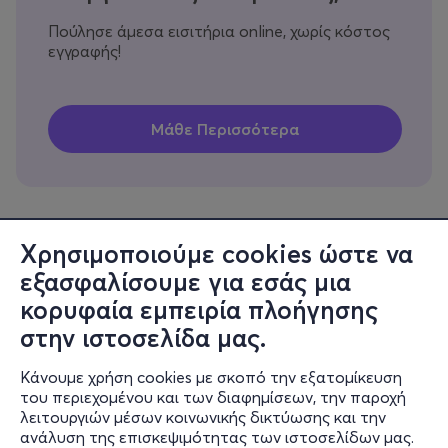
Πούλησε άμεσα εισιτήρια online, χωρίς κόστος
εγγραφής!
Χρησιμοποιούμε cookies ώστε να
εξασφαλίσουμε για εσάς μια
Πληροφορίες
κορυφαία εμπειρία πλοήγησης
Υποστήριξη
στην ιστοσελίδα μας.
Stay Connected
Κάνουμε χρήση cookies με σκοπό την εξατομίκευση
του περιεχομένου και των διαφημίσεων, την παροχή
λειτουργιών μέσων κοινωνικής δικτύωσης και την
ανάλυση της επισκεψιμότητας των ιστοσελίδων μας.
Mobile app