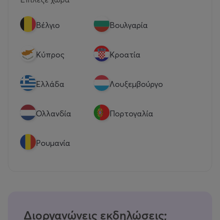
Βέλγιο
Βουλγαρία
Κύπρος
Κροατία
Eλλάδα
Λουξεμβούργο
Ολλανδία
Πορτογαλία
Ρουμανία
Διοργανώνεις εκδηλώσεις;