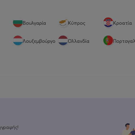
Βουλγαρία
Κύπρος
Κροατία
Λουξεμβούργο
Ολλανδία
Πορτογαλ
γγραφής!