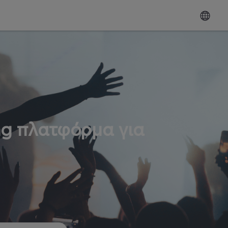
ng πλατφόρμα για
ω