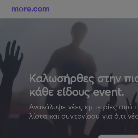
Καλωσήρθες στην πιο
κάθε είδους event.
Ανακάλυψε νέες εμπειρίες από 
λίστα και συντονίσου για ό,τι νέ