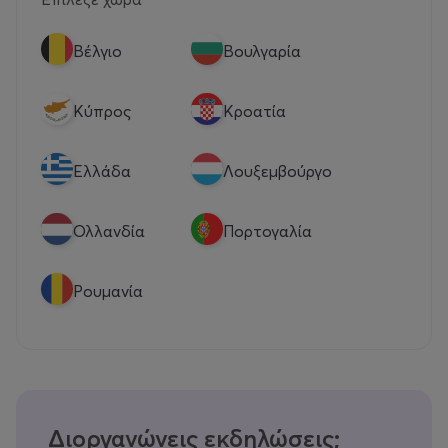
Βέλγιο
Βουλγαρία
Κύπρος
Κροατία
Eλλάδα
Λουξεμβούργο
Ολλανδία
Πορτογαλία
Ρουμανία
Διοργανώνεις εκδηλώσεις;