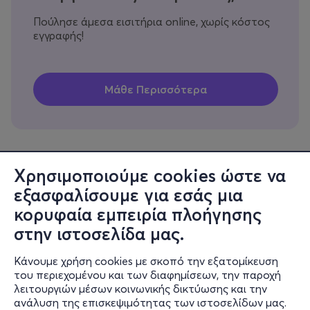
Πούλησε άμεσα εισιτήρια online, χωρίς κόστος
εγγραφής!
Χρησιμοποιούμε cookies ώστε να
εξασφαλίσουμε για εσάς μια
Πληροφορίες
κορυφαία εμπειρία πλοήγησης
Υποστήριξη
στην ιστοσελίδα μας.
Stay Connected
Κάνουμε χρήση cookies με σκοπό την εξατομίκευση
του περιεχομένου και των διαφημίσεων, την παροχή
λειτουργιών μέσων κοινωνικής δικτύωσης και την
ανάλυση της επισκεψιμότητας των ιστοσελίδων μας.
Mobile app