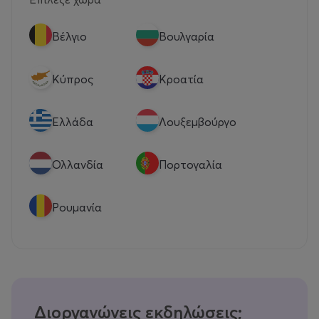
Βέλγιο
Βουλγαρία
Κύπρος
Κροατία
Eλλάδα
Λουξεμβούργο
Ολλανδία
Πορτογαλία
Ρουμανία
Διοργανώνεις εκδηλώσεις;