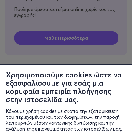
Πούλησε άμεσα εισιτήρια online, χωρίς κόστος
εγγραφής!
Χρησιμοποιούμε cookies ώστε να
εξασφαλίσουμε για εσάς μια
Πληροφορίες
κορυφαία εμπειρία πλοήγησης
Υποστήριξη
στην ιστοσελίδα μας.
Stay Connected
Κάνουμε χρήση cookies με σκοπό την εξατομίκευση
του περιεχομένου και των διαφημίσεων, την παροχή
λειτουργιών μέσων κοινωνικής δικτύωσης και την
ανάλυση της επισκεψιμότητας των ιστοσελίδων μας.
Mobile app