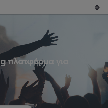
ng πλατφόρμα για
ω