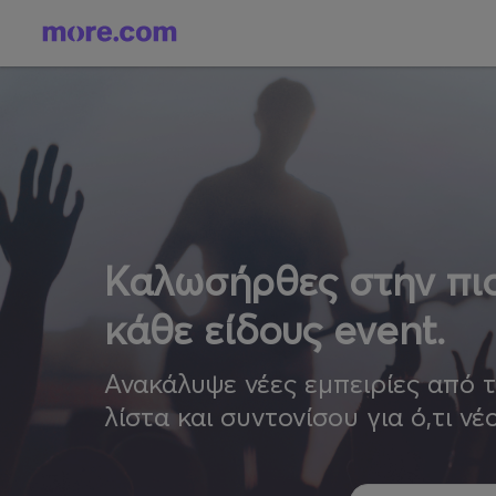
Καλωσήρθες στην πιο
κάθε είδους event.
Ανακάλυψε νέες εμπειρίες από 
λίστα και συντονίσου για ό,τι νέ