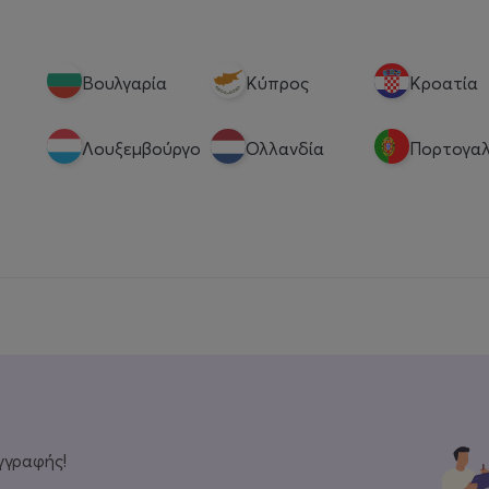
Βουλγαρία
Κύπρος
Κροατία
Λουξεμβούργο
Ολλανδία
Πορτογαλ
γγραφής!