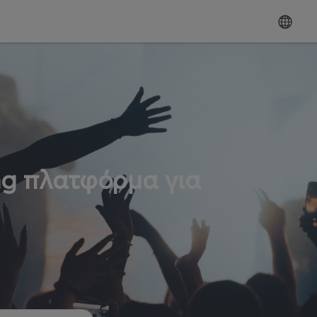
ng πλατφόρμα για
ω