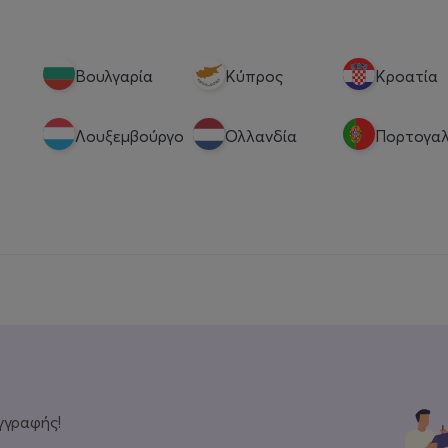
Βουλγαρία
Κύπρος
Κροατία
Λουξεμβούργο
Ολλανδία
Πορτογαλ
γγραφής!