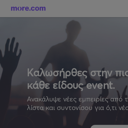
Καλωσήρθες στην πιο
κάθε είδους event.
Ανακάλυψε νέες εμπειρίες από 
λίστα και συντονίσου για ό,τι νέ