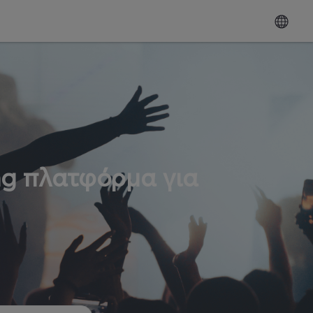
ng πλατφόρμα για
ω