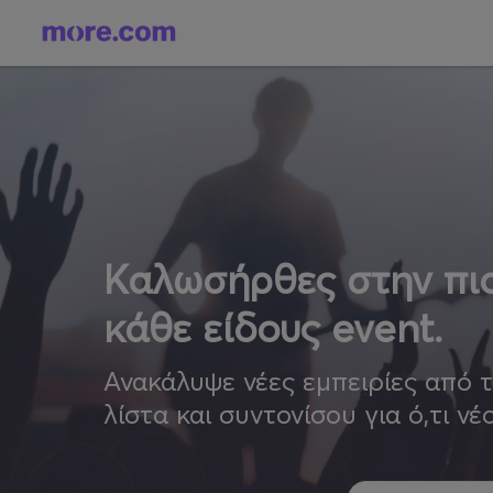
Καλωσήρθες στην πιο
κάθε είδους event.
Ανακάλυψε νέες εμπειρίες από 
λίστα και συντονίσου για ό,τι νέ