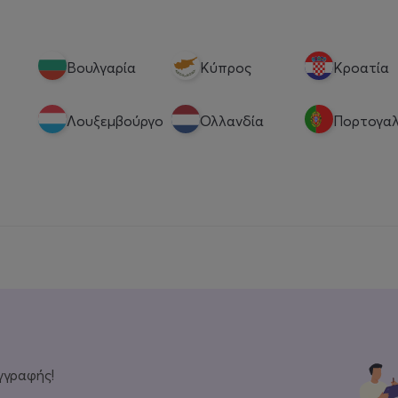
Βουλγαρία
Κύπρος
Κροατία
Λουξεμβούργο
Ολλανδία
Πορτογαλ
γγραφής!