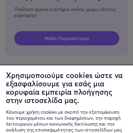
Πούλησε άμεσα εισιτήρια online, χωρίς κόστος
εγγραφής!
Χρησιμοποιούμε cookies ώστε να
εξασφαλίσουμε για εσάς μια
Πληροφορίες
κορυφαία εμπειρία πλοήγησης
Υποστήριξη
στην ιστοσελίδα μας.
Stay Connected
Κάνουμε χρήση cookies με σκοπό την εξατομίκευση
του περιεχομένου και των διαφημίσεων, την παροχή
λειτουργιών μέσων κοινωνικής δικτύωσης και την
ανάλυση της επισκεψιμότητας των ιστοσελίδων μας.
Mobile app