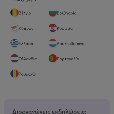
Βέλγιο
Βουλγαρία
Κύπρος
Κροατία
Eλλάδα
Λουξεμβούργο
Ολλανδία
Πορτογαλία
Ρουμανία
Διοργανώνεις εκδηλώσεις;