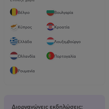
Βέλγιο
Βουλγαρία
Κύπρος
Κροατία
Eλλάδα
Λουξεμβούργο
Ολλανδία
Πορτογαλία
Ρουμανία
Διοργανώνεις εκδηλώσεις;