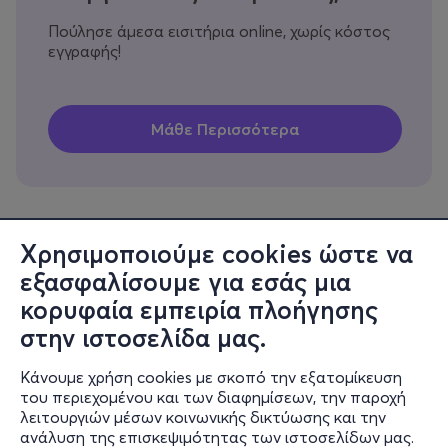
Πούλησε άμεσα εισιτήρια online, χωρίς κόστος
εγγραφής!
Χρησιμοποιούμε cookies ώστε να
εξασφαλίσουμε για εσάς μια
Πληροφορίες
κορυφαία εμπειρία πλοήγησης
Υποστήριξη
στην ιστοσελίδα μας.
Stay Connected
Κάνουμε χρήση cookies με σκοπό την εξατομίκευση
του περιεχομένου και των διαφημίσεων, την παροχή
λειτουργιών μέσων κοινωνικής δικτύωσης και την
ανάλυση της επισκεψιμότητας των ιστοσελίδων μας.
Mobile app