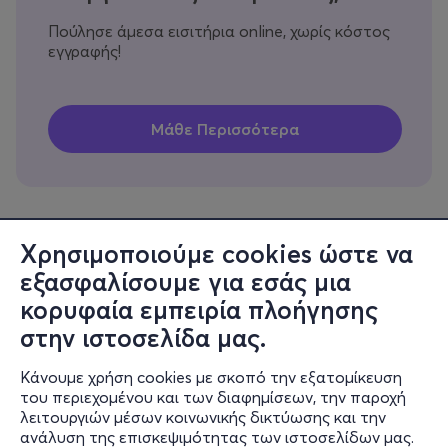
Πούλησε άμεσα εισιτήρια online, χωρίς κόστος
εγγραφής!
Χρησιμοποιούμε cookies ώστε να
εξασφαλίσουμε για εσάς μια
Πληροφορίες
κορυφαία εμπειρία πλοήγησης
Υποστήριξη
στην ιστοσελίδα μας.
Stay Connected
Κάνουμε χρήση cookies με σκοπό την εξατομίκευση
του περιεχομένου και των διαφημίσεων, την παροχή
λειτουργιών μέσων κοινωνικής δικτύωσης και την
ανάλυση της επισκεψιμότητας των ιστοσελίδων μας.
Mobile app