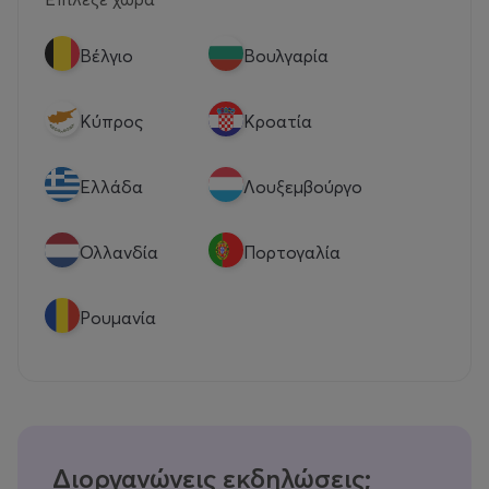
Βέλγιο
Βουλγαρία
Κύπρος
Κροατία
Eλλάδα
Λουξεμβούργο
Ολλανδία
Πορτογαλία
Ρουμανία
Διοργανώνεις εκδηλώσεις;