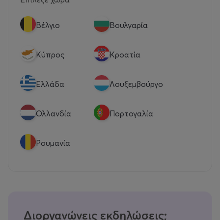
Βέλγιο
Βουλγαρία
Κύπρος
Κροατία
Eλλάδα
Λουξεμβούργο
Ολλανδία
Πορτογαλία
Ρουμανία
Διοργανώνεις εκδηλώσεις;