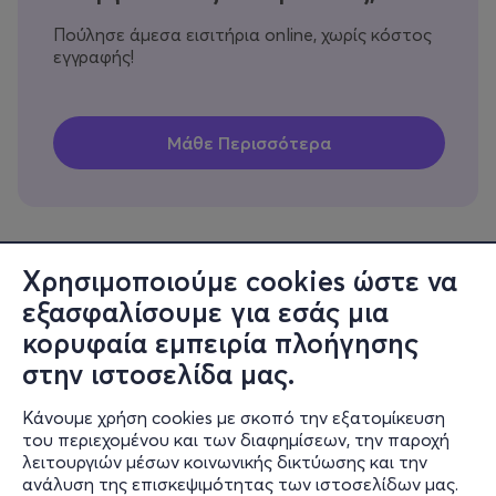
Πούλησε άμεσα εισιτήρια online, χωρίς κόστος
εγγραφής!
Χρησιμοποιούμε cookies ώστε να
εξασφαλίσουμε για εσάς μια
Πληροφορίες
κορυφαία εμπειρία πλοήγησης
Υποστήριξη
στην ιστοσελίδα μας.
Stay Connected
Κάνουμε χρήση cookies με σκοπό την εξατομίκευση
του περιεχομένου και των διαφημίσεων, την παροχή
λειτουργιών μέσων κοινωνικής δικτύωσης και την
ανάλυση της επισκεψιμότητας των ιστοσελίδων μας.
Mobile app