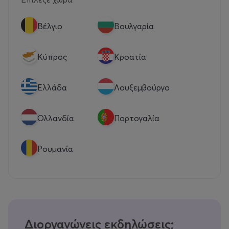
Βέλγιο
Βουλγαρία
Κύπρος
Κροατία
Eλλάδα
Λουξεμβούργο
Ολλανδία
Πορτογαλία
Ρουμανία
Διοργανώνεις εκδηλώσεις;