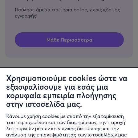
Πούλησε άμεσα εισιτήρια online, χωρίς κόστος
εγγραφής!
Χρησιμοποιούμε cookies ώστε να
εξασφαλίσουμε για εσάς μια
Πληροφορίες
κορυφαία εμπειρία πλοήγησης
Υποστήριξη
στην ιστοσελίδα μας.
Stay Connected
Κάνουμε χρήση cookies με σκοπό την εξατομίκευση
του περιεχομένου και των διαφημίσεων, την παροχή
λειτουργιών μέσων κοινωνικής δικτύωσης και την
ανάλυση της επισκεψιμότητας των ιστοσελίδων μας.
Mobile app