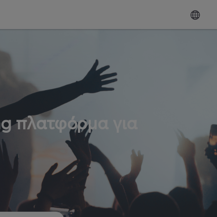
ng πλατφόρμα για
ω