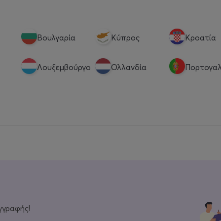
Βουλγαρία
Κύπρος
Κροατία
Λουξεμβούργο
Ολλανδία
Πορτογαλ
γγραφής!