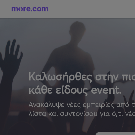
Καλωσήρθες στην πιο
κάθε είδους event.
Ανακάλυψε νέες εμπειρίες από 
λίστα και συντονίσου για ό,τι νέ